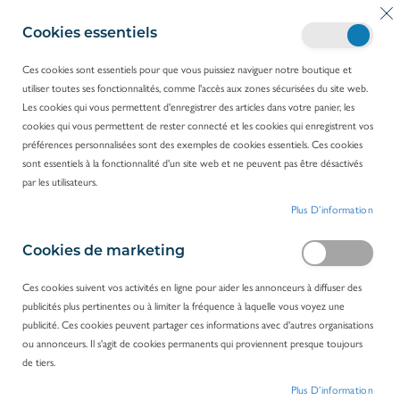
A
Mo
R
l
Cookies essentiels
e
l
c
e
Ces cookies sont essentiels pour que vous puissiez naviguer notre boutique et
h
z
utiliser toutes ses fonctionnalités, comme l'accès aux zones sécurisées du site web.
e
ACCUEIL
WLD-TEC
a
Les cookies qui vous permettent d'enregistrer des articles dans votre panier, les
r
u
cookies qui vous permettent de rester connecté et les cookies qui enregistrent vos
c
c
WLD-TEC
préférences personnalisées sont des exemples de cookies essentiels. Ces cookies
h
o
FILTRER PAR
sont essentiels à la fonctionnalité d'un site web et ne peuvent pas être désactivés
e
n
par les utilisateurs.
r
t
12
ARTICLES
Plus D’information
e
n
u
Cookies de marketing
Ces cookies suivent vos activités en ligne pour aider les annonceurs à diffuser des
publicités plus pertinentes ou à limiter la fréquence à laquelle vous voyez une
publicité. Ces cookies peuvent partager ces informations avec d'autres organisations
ou annonceurs. Il s'agit de cookies permanents qui proviennent presque toujours
de tiers.
Plus D’information