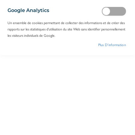
Google Analytics
Un ensemble de cookies permettant de collecter des informations et de créer des
rapports sur les statistiques d'utilisation du site Web sans identifier personnellement
les visiteurs individuels de Google.
Plus D’information
Becs bunsen Fuego SCS basic + pedale
Réf.
A30784
Log