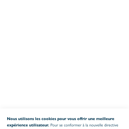
PRODUITS
Notre assortiment
Nos promotions
Produits en stock
INFORMATIONS GÉNÉRALES
Conditions générales
Politique de confidentialité et de cookies
Livraison
Garantie
Plaintes
HEURES D 'OUVERTURE BUREAU
08:30 - 17:00
LUN-JEU
08:30 - 16:00
VEN
Nous utilisons les cookies pour vous offrir une meilleure
Pour se conformer à la nouvelle directive
expérience utilisateur.