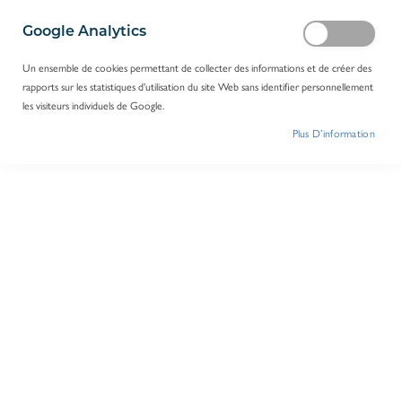
Google Analytics
Un ensemble de cookies permettant de collecter des informations et de créer des
rapports sur les statistiques d'utilisation du site Web sans identifier personnellement
les visiteurs individuels de Google.
Plus D’information
polypette PE mini 87mm 1.5ml
Réf.
A04978
Log