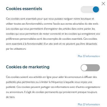
A
Mo
R
l
Cookies essentiels
e
l
c
e
Ces cookies sont essentiels pour que vous puissiez naviguer notre boutique et
h
z
utiliser toutes ses fonctionnalités, comme l'accès aux zones sécurisées du site web.
e
ACCUEIL
PRODUITS
CONSOMMABLES
a
Les cookies qui vous permettent d'enregistrer des articles dans votre panier, les
r
VIVALIA CONTRAT CONSOMMABLES
POLYPETTES
u
cookies qui vous permettent de rester connecté et les cookies qui enregistrent vos
c
c
préférences personnalisées sont des exemples de cookies essentiels. Ces cookies
h
o
Polypettes
sont essentiels à la fonctionnalité d'un site web et ne peuvent pas être désactivés
e
n
FILTRER PAR
par les utilisateurs.
r
t
Plus D’information
e
1
ARTICLE
n
u
Cookies de marketing
Ces cookies suivent vos activités en ligne pour aider les annonceurs à diffuser des
publicités plus pertinentes ou à limiter la fréquence à laquelle vous voyez une
publicité. Ces cookies peuvent partager ces informations avec d'autres organisations
ou annonceurs. Il s'agit de cookies permanents qui proviennent presque toujours
de tiers.
Plus D’information