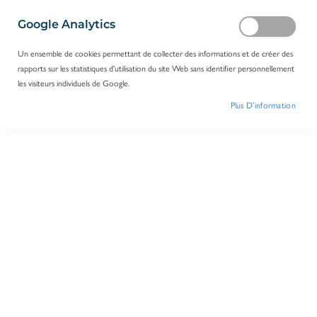
Google Analytics
Un ensemble de cookies permettant de collecter des informations et de créer des
rapports sur les statistiques d'utilisation du site Web sans identifier personnellement
les visiteurs individuels de Google.
Plus D’information
écouvillon en bois, embout coton, stérile/2
Réf.
A19513
Log