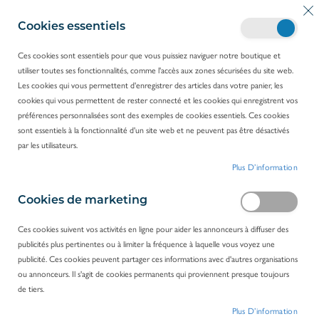
A
Mo
R
l
Cookies essentiels
e
l
c
e
Ces cookies sont essentiels pour que vous puissiez naviguer notre boutique et
h
z
utiliser toutes ses fonctionnalités, comme l'accès aux zones sécurisées du site web.
e
ACCUEIL
PRODUITS
CONSOMMABLES
a
Les cookies qui vous permettent d'enregistrer des articles dans votre panier, les
r
VIVALIA CONTRAT CONSOMMABLES
ECOUVILLONS
u
cookies qui vous permettent de rester connecté et les cookies qui enregistrent vos
c
c
préférences personnalisées sont des exemples de cookies essentiels. Ces cookies
h
o
Ecouvillons
sont essentiels à la fonctionnalité d'un site web et ne peuvent pas être désactivés
e
n
FILTRER PAR
par les utilisateurs.
r
t
Plus D’information
e
1
ARTICLE
n
u
Cookies de marketing
Ces cookies suivent vos activités en ligne pour aider les annonceurs à diffuser des
publicités plus pertinentes ou à limiter la fréquence à laquelle vous voyez une
publicité. Ces cookies peuvent partager ces informations avec d'autres organisations
ou annonceurs. Il s'agit de cookies permanents qui proviennent presque toujours
de tiers.
Plus D’information