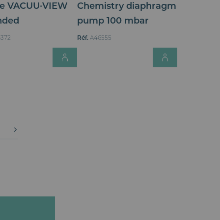
e VACUU·VIEW
Chemistry diaphragm
nded
pump 100 mbar
372
Réf.
A46555
Login for Price
Login for
for Price
sez actuellement la page
age
Page
Suivant