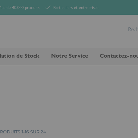
lus de 40.000 produits
Particuliers et entreprises
dation de Stock
Notre Service
Contactez-no
RODUITS
1
-
16
SUR
24