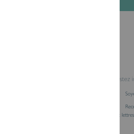
Restez 
Soy
Rece
aux lettre