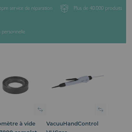
pre service de réparation
Plus de 40.000 produits
personnelle
mètre à vide
VacuuHandControl