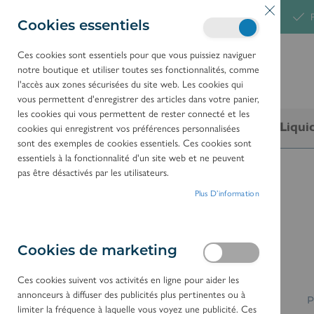
A
Articles en stock livrés rapidement
Service après-vente
P
Cookies essentiels
l
l
Ces cookies sont essentiels pour que vous puissiez naviguer
notre boutique et utiliser toutes ses fonctionnalités, comme
e
l'accès aux zones sécurisées du site web. Les cookies qui
z
vous permettent d'enregistrer des articles dans votre panier,
a
les cookies qui vous permettent de rester connecté et les
F
E
N
Produits
Marques
Promotions
Liqui
cookies qui enregistrent vos préférences personnalisées
u
sont des exemples de cookies essentiels. Ces cookies sont
c
R
N
L
essentiels à la fonctionnalité d'un site web et ne peuvent
o
pas être désactivés par les utilisateurs.
n
Plus D’information
ACCUEIL
VACUUBRAND
t
e
Vacuubrand
n
Cookies de marketing
u
Ces cookies suivent vos activités en ligne pour aider les
annonceurs à diffuser des publicités plus pertinentes ou à
P
limiter la fréquence à laquelle vous voyez une publicité. Ces