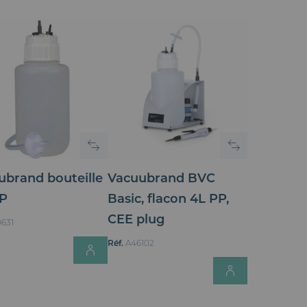
A
R
O
R
D
ubrand bouteille
Vacuubrand BVC
R
PP
Basic, flacon 4L PP,
CEE plug
E
631
Login for Price
Réf.
A46102
D
for Price
Login for
É