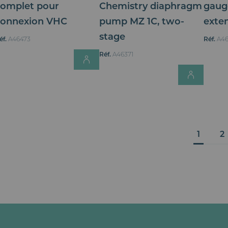
complet pour
Chemistry diaphragm
gaug
connexion VHC
pump MZ 1C, two-
exte
stage
éf.
A46473
Réf.
A46
Login for Price
Réf.
A46371
Login 
P
Vous li
P
1
2
a
g
e