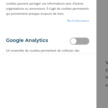
cookies peuvent partager ces informations avec d'autres
CATÉGORIE
organisations ou annonceurs. Il s'agit de cookies permanents
qui proviennent presque toujours de tiers.
MATÉRIEL
Plus D’information
VOLUME
VIDE
Google Analytics
COULEUR
Un ensemble de cookies permettant de collecter des
informations et de créer des rapports sur les statistiques
d'utilisation du site Web sans identifier personnellement les
visiteurs individuels de Google.
c
Comparer des produits
Plus D’information
v
Vous n’avez pas d’articles à comparer.
R