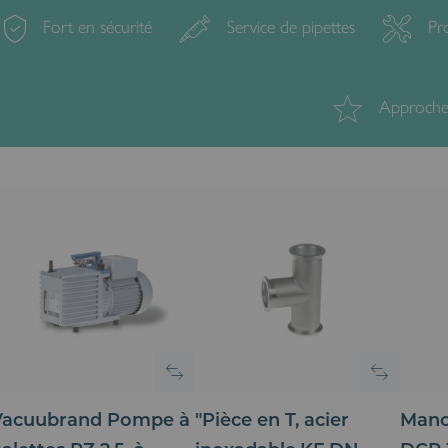
Fort en sécurité
Service de pipettes
Pro
Approche 
Vacuubrand Pompe à
"Pièce en T, acier
Mano