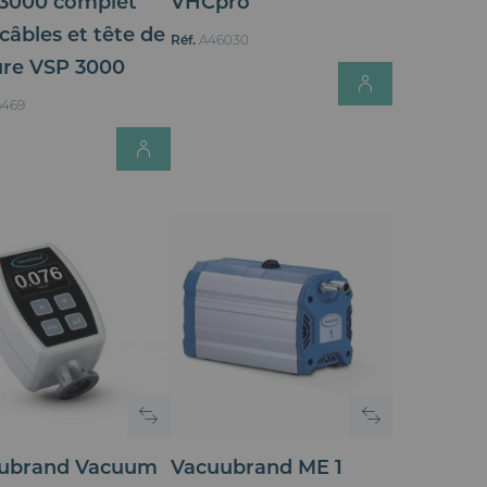
3000 complet
VHCpro
câbles et tête de
Réf.
A46030
re VSP 3000
Login for
for Price
6469
Login for Price
ubrand Vacuum
Vacuubrand ME 1