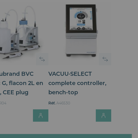
C
R
O
I
S
ubrand BVC
VACUU·SELECT
 G, flacon 2L en
complete controller,
S
, CEE plug
bench-top
A
104
Réf.
A46530
for Price
Login for Price
Login for
N
T