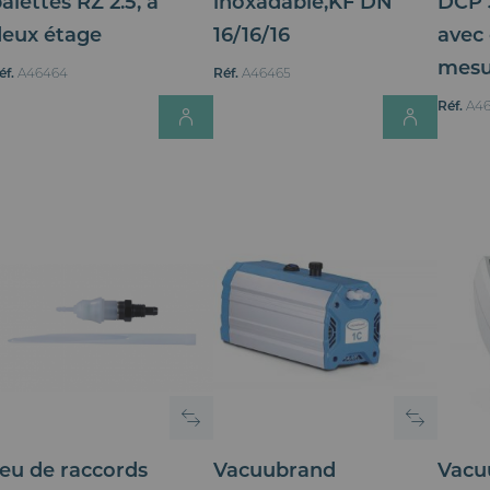
alettes RZ 2.5, à
inoxadable,KF DN
DCP 
deux étage
16/16/16
avec 
mesu
éf.
A46464
Réf.
A46465
Login for Price
Login 
Réf.
A4
eu de raccords
Vacuubrand
Vacu