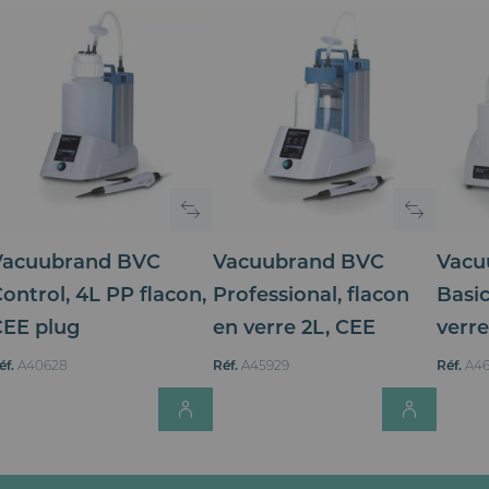
Vacuubrand BVC
Vacuubrand BVC
Vacu
ontrol, 4L PP flacon,
Professional, flacon
Basic
CEE plug
en verre 2L, CEE
verre
éf.
A40628
Réf.
A45929
Réf.
A46
Login for Price
Login 