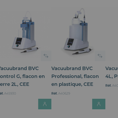
Vacuubrand BVC
Vacuubrand BVC
Vacu
ontrol G, flacon en
Professional, flacon
4L, 
erre 2L, CEE
en plastique, CEE
Réf.
A40
éf.
A45930
Réf.
A40629
Login for Price
Login 