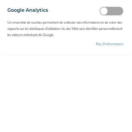
Google Analytics
Un ensemble de cookies permettant de collecter des informations et de créer des
rapports sur les statistiques d'utilisation du site Web sans identifier personnellement
les visiteurs individuels de Google.
Plus D’information
Lame de Rasoir acier S-81 FEATHER / 1
Réf.
A33702
Log