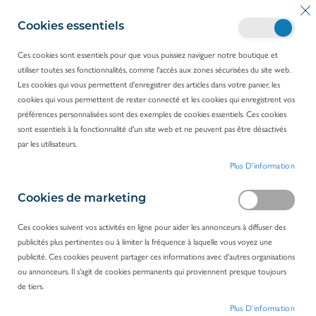
A
Mo
R
l
Cookies essentiels
e
l
c
e
Ces cookies sont essentiels pour que vous puissiez naviguer notre boutique et
h
z
utiliser toutes ses fonctionnalités, comme l'accès aux zones sécurisées du site web.
e
ACCUEIL
FEATHER
a
Les cookies qui vous permettent d'enregistrer des articles dans votre panier, les
r
u
cookies qui vous permettent de rester connecté et les cookies qui enregistrent vos
c
c
feather
préférences personnalisées sont des exemples de cookies essentiels. Ces cookies
h
o
FILTRER PAR
sont essentiels à la fonctionnalité d'un site web et ne peuvent pas être désactivés
e
n
par les utilisateurs.
r
t
1
ARTICLE
Plus D’information
e
n
u
Cookies de marketing
Ces cookies suivent vos activités en ligne pour aider les annonceurs à diffuser des
publicités plus pertinentes ou à limiter la fréquence à laquelle vous voyez une
publicité. Ces cookies peuvent partager ces informations avec d'autres organisations
ou annonceurs. Il s'agit de cookies permanents qui proviennent presque toujours
de tiers.
Plus D’information