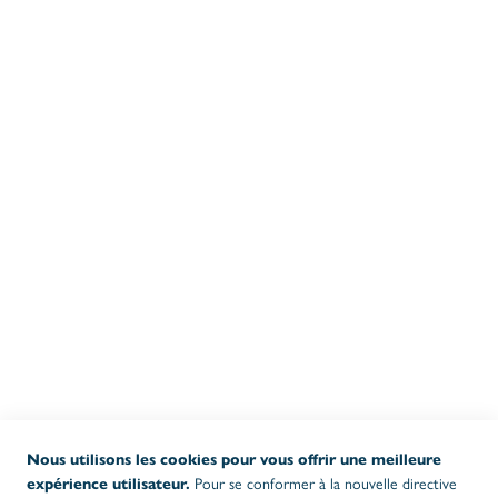
PRODUITS
Notre assortiment
Nos promotions
Produits en stock
INFORMATIONS GÉNÉRALES
Conditions générales
Politique de confidentialité et de cookies
Livraison
Garantie
Plaintes
HEURES D 'OUVERTURE BUREAU
08:30 - 17:00
LUN-JEU
08:30 - 16:00
VEN
Nous utilisons les cookies pour vous offrir une meilleure
Pour se conformer à la nouvelle directive
expérience utilisateur.